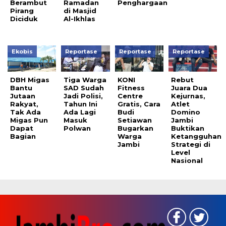
Berambut
Ramadan
Penghargaan
Pirang
di Masjid
Diciduk
Al-Ikhlas
Ekobis
Reportase
Reportase
Reportase
DBH Migas
Tiga Warga
KONI
Rebut
Bantu
SAD Sudah
Fitness
Juara Dua
Jutaan
Jadi Polisi,
Centre
Kejurnas,
Rakyat,
Tahun Ini
Gratis, Cara
Atlet
Tak Ada
Ada Lagi
Budi
Domino
Migas Pun
Masuk
Setiawan
Jambi
Dapat
Polwan
Bugarkan
Buktikan
Bagian
Warga
Ketangguhan
Jambi
Strategi di
Level
Nasional