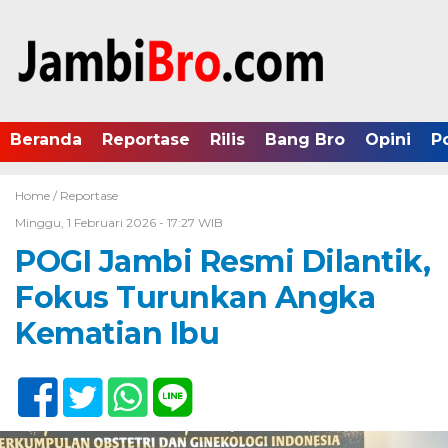
Beranda
Reportase
Rilis
Bang Bro
Opini
P
Home /
Reportase
Minggu, 1 Februari 2026 - 17:27 WIB
POGI Jambi Resmi Dilantik,
Fokus Turunkan Angka
Kematian Ibu