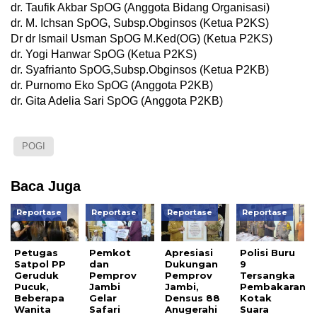
dr. Taufik Akbar SpOG (Anggota Bidang Organisasi)
dr. M. Ichsan SpOG, Subsp.Obginsos (Ketua P2KS)
Dr dr Ismail Usman SpOG M.Ked(OG) (Ketua P2KS)
dr. Yogi Hanwar SpOG (Ketua P2KS)
dr. Syafrianto SpOG,Subsp.Obginsos (Ketua P2KB)
dr. Purnomo Eko SpOG (Anggota P2KB)
dr. Gita Adelia Sari SpOG (Anggota P2KB)
POGI
Baca Juga
Reportase
Reportase
Reportase
Reportase
Petugas
Pemkot
Apresiasi
Polisi Buru
Satpol PP
dan
Dukungan
9
Geruduk
Pemprov
Pemprov
Tersangka
Pucuk,
Jambi
Jambi,
Pembakaran
Beberapa
Gelar
Densus 88
Kotak
Wanita
Safari
Anugerahi
Suara