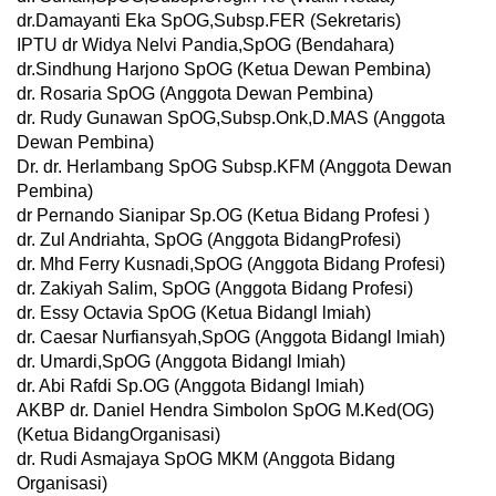
dr.Damayanti Eka SpOG,Subsp.FER (Sekretaris)
IPTU dr Widya Nelvi Pandia,SpOG (Bendahara)
dr.Sindhung Harjono SpOG (Ketua Dewan Pembina)
dr. Rosaria SpOG (Anggota Dewan Pembina)
dr. Rudy Gunawan SpOG,Subsp.Onk,D.MAS (Anggota
Dewan Pembina)
Dr. dr. Herlambang SpOG Subsp.KFM (Anggota Dewan
Pembina)
dr Pernando Sianipar Sp.OG (Ketua Bidang Profesi )
dr. Zul Andriahta, SpOG (Anggota BidangProfesi)
dr. Mhd Ferry Kusnadi,SpOG (Anggota Bidang Profesi)
dr. Zakiyah Salim, SpOG (Anggota Bidang Profesi)
dr. Essy Octavia SpOG (Ketua Bidangl lmiah)
dr. Caesar Nurfiansyah,SpOG (Anggota Bidangl lmiah)
dr. Umardi,SpOG (Anggota Bidangl lmiah)
dr. Abi Rafdi Sp.OG (Anggota Bidangl lmiah)
AKBP dr. Daniel Hendra Simbolon SpOG M.Ked(OG)
(Ketua BidangOrganisasi)
dr. Rudi Asmajaya SpOG MKM (Anggota Bidang
Organisasi)