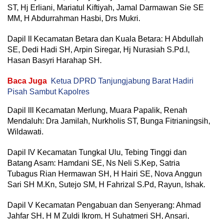
ST, Hj Erliani, Mariatul Kiftiyah, Jamal Darmawan Sie SE
MM, H Abdurrahman Hasbi, Drs Mukri.
Dapil II Kecamatan Betara dan Kuala Betara: H Abdullah
SE, Dedi Hadi SH, Arpin Siregar, Hj Nurasiah S.Pd.I,
Hasan Basyri Harahap SH.
Baca Juga
Ketua DPRD Tanjungjabung Barat Hadiri
Pisah Sambut Kapolres
Dapil III Kecamatan Merlung, Muara Papalik, Renah
Mendaluh: Dra Jamilah, Nurkholis ST, Bunga Fitrianingsih,
Wildawati.
Dapil IV Kecamatan Tungkal Ulu, Tebing Tinggi dan
Batang Asam: Hamdani SE, Ns Neli S.Kep, Satria
Tubagus Rian Hermawan SH, H Hairi SE, Nova Anggun
Sari SH M.Kn, Sutejo SM, H Fahrizal S.Pd, Rayun, Ishak.
Dapil V Kecamatan Pengabuan dan Senyerang: Ahmad
Jahfar SH, H M Zuldi Ikrom, H Suhatmeri SH, Ansari,