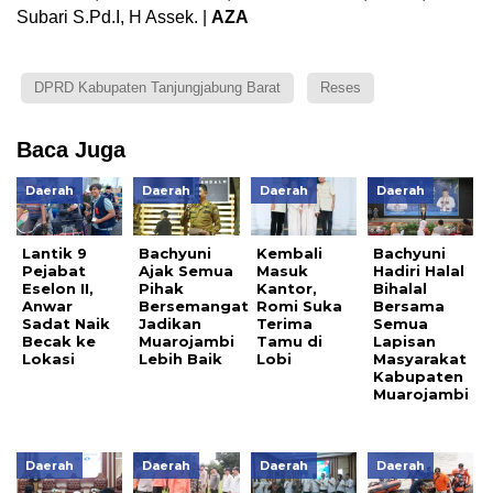
Subari S.Pd.I, H Assek. |
AZA
DPRD Kabupaten Tanjungjabung Barat
Reses
Baca Juga
Daerah
Daerah
Daerah
Daerah
Lantik 9
Bachyuni
Kembali
Bachyuni
Pejabat
Ajak Semua
Masuk
Hadiri Halal
Eselon II,
Pihak
Kantor,
Bihalal
Anwar
Bersemangat
Romi Suka
Bersama
Sadat Naik
Jadikan
Terima
Semua
Becak ke
Muarojambi
Tamu di
Lapisan
Lokasi
Lebih Baik
Lobi
Masyarakat
Kabupaten
Muarojambi
Daerah
Daerah
Daerah
Daerah