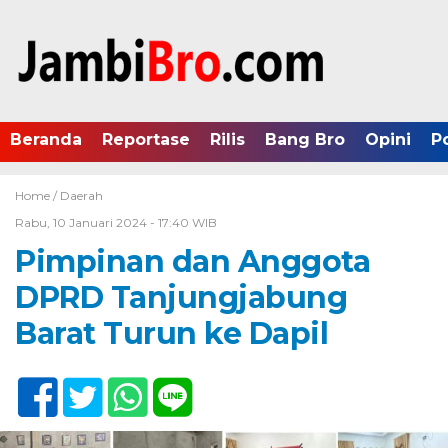
Beranda
Reportase
Rilis
Bang Bro
Opini
P
Home /
Daerah
Rabu, 10 Januari 2024 - 17:40 WIB
Pimpinan dan Anggota
DPRD Tanjungjabung
Barat Turun ke Dapil