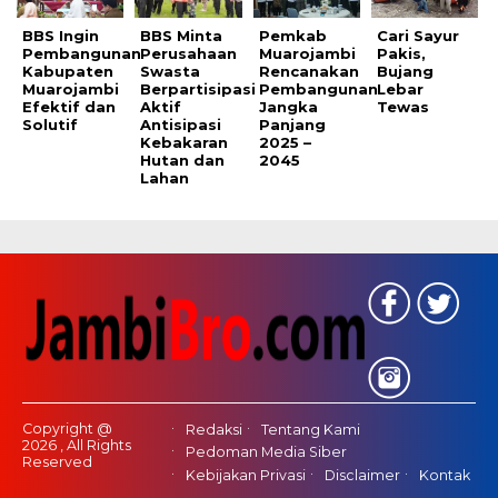
BBS Ingin
BBS Minta
Pemkab
Cari Sayur
Pembangunan
Perusahaan
Muarojambi
Pakis,
Kabupaten
Swasta
Rencanakan
Bujang
Muarojambi
Berpartisipasi
Pembangunan
Lebar
Efektif dan
Aktif
Jangka
Tewas
Solutif
Antisipasi
Panjang
Kebakaran
2025 –
Hutan dan
2045
Lahan
Copyright @
Redaksi
Tentang Kami
2026 , All Rights
Pedoman Media Siber
Reserved
Kebijakan Privasi
Disclaimer
Kontak