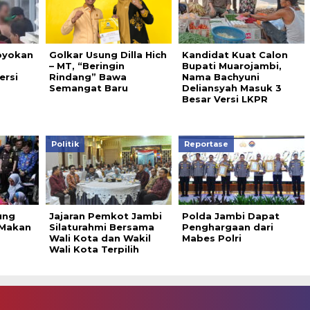
oyokan
Golkar Usung Dilla Hich
Kandidat Kuat Calon
– MT, “Beringin
Bupati Muarojambi,
ersi
Rindang” Bawa
Nama Bachyuni
Semangat Baru
Deliansyah Masuk 3
Besar Versi LKPR
Politik
Reportase
ung
Jajaran Pemkot Jambi
Polda Jambi Dapat
 Makan
Silaturahmi Bersama
Penghargaan dari
Wali Kota dan Wakil
Mabes Polri
Wali Kota Terpilih