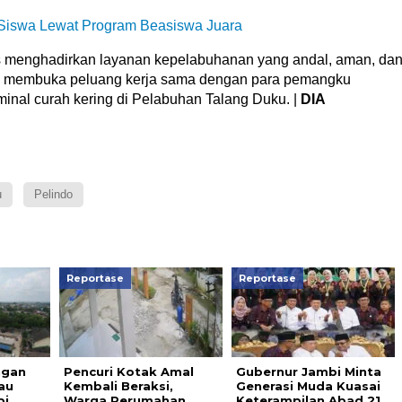
 Siswa Lewat Program Beasiswa Juara
s menghadirkan layanan kepelabuhanan yang andal, aman, da
rta membuka peluang kerja sama dengan para pemangku
minal curah kering di Pelabuhan Talang Duku. |
DIA
u
Pelindo
Reportase
Reportase
ngan
Pencuri Kotak Amal
Gubernur Jambi Minta
au
Kembali Beraksi,
Generasi Muda Kuasai
bi
Warga Perumahan
Keterampilan Abad 21