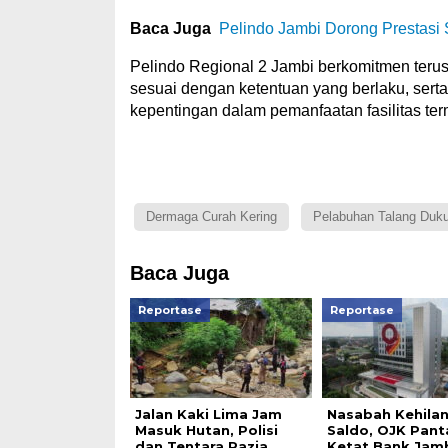
Baca Juga
Pelindo Jambi Dorong Prestasi
Pelindo Regional 2 Jambi berkomitmen teru
sesuai dengan ketentuan yang berlaku, se
kepentingan dalam pemanfaatan fasilitas ter
Dermaga Curah Kering
Pelabuhan Talang Duk
Baca Juga
Reportase
Reportase
Jalan Kaki Lima Jam
Nasabah Kehila
Masuk Hutan, Polisi
Saldo, OJK Pant
dan Tentara Razia
Ketat Bank Jam