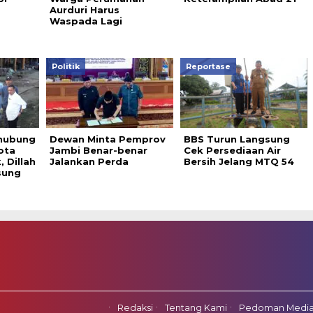
Aurduri Harus
Waspada Lagi
Politik
Reportase
hubung
Dewan Minta Pemprov
BBS Turun Langsung
ota
Jambi Benar-benar
Cek Persediaan Air
 Dillah
Jalankan Perda
Bersih Jelang MTQ 54
sung
Redaksi
Tentang Kami
Pedoman Media