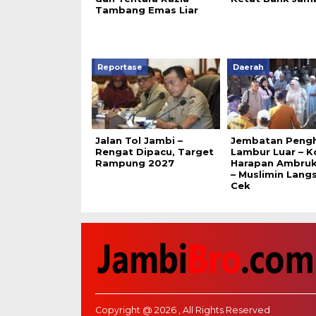
Tambang Emas Liar
Reportase
Daerah
Jalan Tol Jambi –
Jembatan Peng
Rengat Dipacu, Target
Lambur Luar – K
Rampung 2027
Harapan Ambruk,
– Muslimin Lang
Cek
Copyright @ 2026 , All Rights Reserved