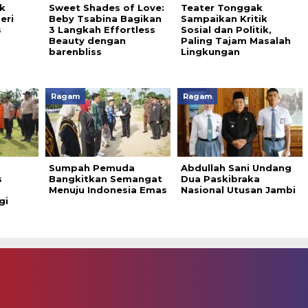
k
Sweet Shades of Love:
Teater Tonggak
eri
Beby Tsabina Bagikan
Sampaikan Kritik
s
3 Langkah Effortless
Sosial dan Politik,
Beauty dengan
Paling Tajam Masalah
barenbliss
Lingkungan
Ragam
Ragam
Sumpah Pemuda
Abdullah Sani Undang
s
Bangkitkan Semangat
Dua Paskibraka
Menuju Indonesia Emas
Nasional Utusan Jambi
gi