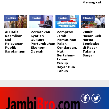
Meningkat
Ekobis
Ekobis
Ekobis
Ekobis
Al Haris
Perbankan
Pemprov
Zulkifli
Resmikan
Syariah
Jambi
Hasan Cek
Mal
Dukung
Pemutihan
Harga
Pelayanan
Pertumbuhan
Pajak
Sembako
Publik
Ekonomi
Kendaraan,
di Pasar
Sarolangun
Daerah
Mati
Talang
Bertahun-
Banjar
tahun
Cukup
Bayar Dua
Tahun