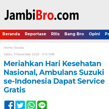
Beranda
Reportase
Rilis
Bang Bro
Opini
P
Home /
Ekobis
Sabtu, 11 November 2023 - 11:10 WIB
Meriahkan Hari Kesehatan
Nasional, Ambulans Suzuki
se-Indonesia Dapat Service
Gratis