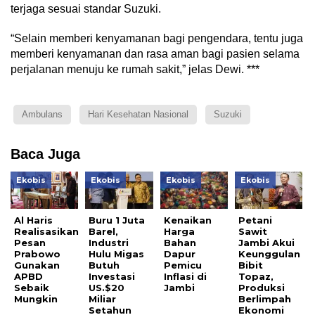
terjaga sesuai standar Suzuki.
“Selain memberi kenyamanan bagi pengendara, tentu juga
memberi kenyamanan dan rasa aman bagi pasien selama
perjalanan menuju ke rumah sakit,” jelas Dewi. ***
Ambulans
Hari Kesehatan Nasional
Suzuki
Baca Juga
Ekobis
Ekobis
Ekobis
Ekobis
Al Haris
Buru 1 Juta
Kenaikan
Petani
Realisasikan
Barel,
Harga
Sawit
Pesan
Industri
Bahan
Jambi Akui
Prabowo
Hulu Migas
Dapur
Keunggulan
Gunakan
Butuh
Pemicu
Bibit
APBD
Investasi
Inflasi di
Topaz,
Sebaik
US.$20
Jambi
Produksi
Mungkin
Miliar
Berlimpah
Setahun
Ekonomi