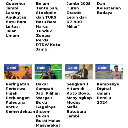
Gubernur
Belum
Jambi 2025
Dan
Jambi
Tentu Sah,
Turun
Kelestarian
Larang
Stockpile
Drastis
Budaya
Angkutan
dan TUKS
Lebih dari
Batu Bara
Batu Bara
RP.800
Lintasi
Harus
Miliar”
Jalan
Tunduk
Umum
Zonasi
Perda
RTRW Kota
Jambi
Opini
Opini
Opini
Opini
Peringatan
Bakar
Sengkarut
Kampanye
Peristiwa
Sampah
Hitam di
Digital
Hijrah,
Jadi Pilihan
Koto Boyo,
dalam
Perjuangan
Warga :
Menyingkap
Pemilu
Palestina
Bukti
Modus
2024
untuk
Gagalnya
Mafia
Kemerdekaan
Sistem
Batubara
Bukan
Jambi
Bukti Malas
Masyarakat