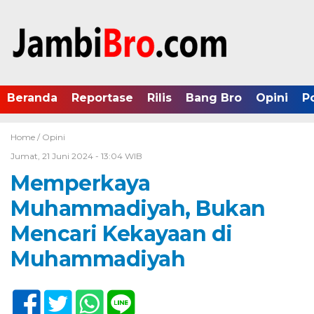
Beranda
Reportase
Rilis
Bang Bro
Opini
P
Home /
Opini
Jumat, 21 Juni 2024 - 13:04 WIB
Memperkaya
Muhammadiyah, Bukan
Mencari Kekayaan di
Muhammadiyah