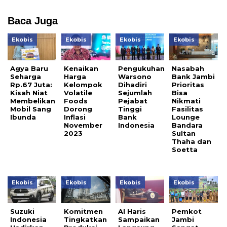
Baca Juga
Ekobis
Ekobis
Ekobis
Ekobis
Agya Baru
Kenaikan
Pengukuhan
Nasabah
Seharga
Harga
Warsono
Bank Jambi
Rp.67 Juta:
Kelompok
Dihadiri
Prioritas
Kisah Niat
Volatile
Sejumlah
Bisa
Membelikan
Foods
Pejabat
Nikmati
Mobil Sang
Dorong
Tinggi
Fasilitas
Ibunda
Inflasi
Bank
Lounge
November
Indonesia
Bandara
2023
Sultan
Thaha dan
Soetta
Ekobis
Ekobis
Ekobis
Ekobis
Suzuki
Komitmen
Al Haris
Pemkot
Indonesia
Tingkatkan
Sampaikan
Jambi