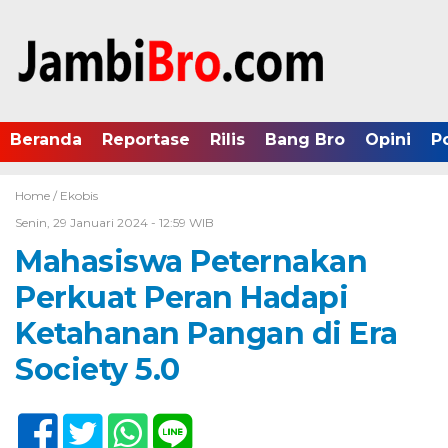
Beranda
Reportase
Rilis
Bang Bro
Opini
P
Home /
Ekobis
Senin, 29 Januari 2024 - 12:59 WIB
Mahasiswa Peternakan
Perkuat Peran Hadapi
Ketahanan Pangan di Era
Society 5.0