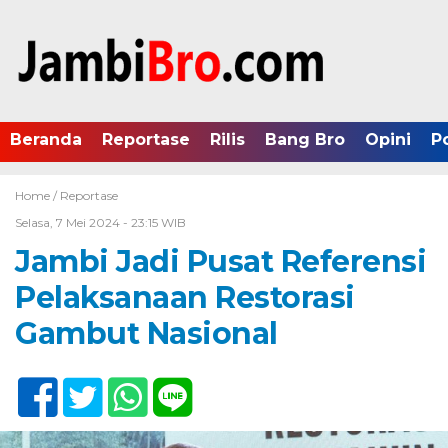
Beranda
Reportase
Rilis
Bang Bro
Opini
P
Home /
Reportase
Selasa, 7 Mei 2024 - 23:15 WIB
Jambi Jadi Pusat Referensi
Pelaksanaan Restorasi
Gambut Nasional