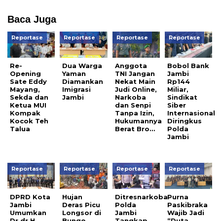
Baca Juga
Reportase
Reportase
Reportase
Reportase
Re-
Dua Warga
Anggota
Bobol Bank
Opening
Yaman
TNI Jangan
Jambi
Sate Eddy
Diamankan
Nekat Main
Rp144
Mayang,
Imigrasi
Judi Online,
Miliar,
Sekda dan
Jambi
Narkoba
Sindikat
Ketua MUI
dan Senpi
Siber
Kompak
Tanpa Izin,
Internasional
Kocok Teh
Hukumannya
Diringkus
Talua
Berat Bro…
Polda
Jambi
Reportase
Reportase
Reportase
Reportase
DPRD Kota
Hujan
Ditresnarkoba
Purna
Jambi
Deras Picu
Polda
Paskibraka
Umumkan
Longsor di
Jambi
Wajib Jadi
Dr dr H
Bungo,
Tangkap
“Duta