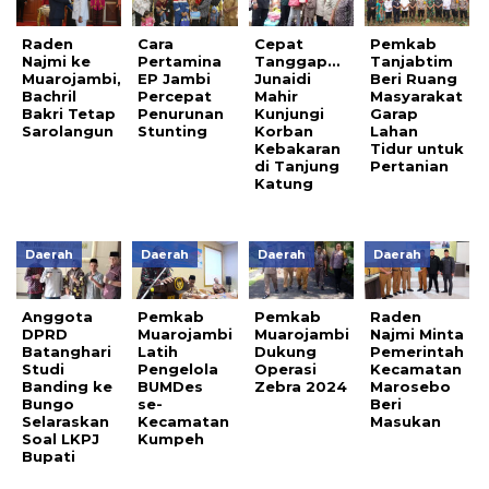
Raden
Cara
Cepat
Pemkab
Najmi ke
Pertamina
Tanggap…
Tanjabtim
Muarojambi,
EP Jambi
Junaidi
Beri Ruang
Bachril
Percepat
Mahir
Masyarakat
Bakri Tetap
Penurunan
Kunjungi
Garap
Sarolangun
Stunting
Korban
Lahan
Kebakaran
Tidur untuk
di Tanjung
Pertanian
Katung
Daerah
Daerah
Daerah
Daerah
Anggota
Pemkab
Pemkab
Raden
DPRD
Muarojambi
Muarojambi
Najmi Minta
Batanghari
Latih
Dukung
Pemerintah
Studi
Pengelola
Operasi
Kecamatan
Banding ke
BUMDes
Zebra 2024
Marosebo
Bungo
se-
Beri
Selaraskan
Kecamatan
Masukan
Soal LKPJ
Kumpeh
Bupati