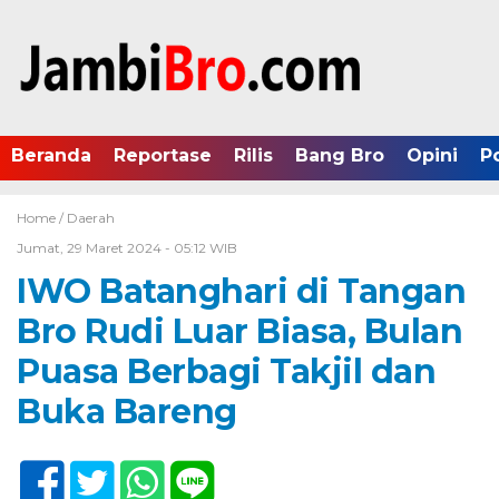
Beranda
Reportase
Rilis
Bang Bro
Opini
P
Home /
Daerah
Jumat, 29 Maret 2024 - 05:12 WIB
IWO Batanghari di Tangan
Bro Rudi Luar Biasa, Bulan
Puasa Berbagi Takjil dan
Buka Bareng