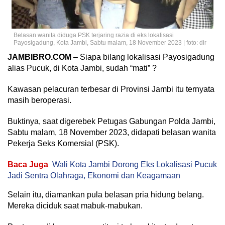
Belasan wanita diduga PSK terjaring razia di eks lokalisasi
Payosigadung, Kota Jambi, Sabtu malam, 18 November 2023 | foto: dir
JAMBIBRO.COM
– Siapa bilang lokalisasi Payosigadung
alias Pucuk, di Kota Jambi, sudah “mati” ?
Kawasan pelacuran terbesar di Provinsi Jambi itu ternyata
masih beroperasi.
Buktinya, saat digerebek Petugas Gabungan Polda Jambi,
Sabtu malam, 18 November 2023, didapati belasan wanita
Pekerja Seks Komersial (PSK).
Baca Juga
Wali Kota Jambi Dorong Eks Lokalisasi Pucuk
Jadi Sentra Olahraga, Ekonomi dan Keagamaan
Selain itu, diamankan pula belasan pria hidung belang.
Mereka diciduk saat mabuk-mabukan.