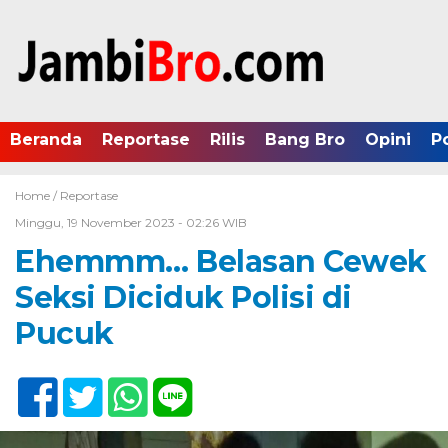
Beranda
Reportase
Rilis
Bang Bro
Opini
P
Home /
Reportase
Minggu, 19 November 2023 - 02:26 WIB
Ehemmm… Belasan Cewek
Seksi Diciduk Polisi di
Pucuk