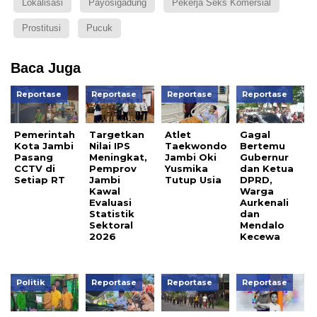
Lokalisasi
Payosigadung
Pekerja Seks Komersial
Prostitusi
Pucuk
Baca Juga
Reportase
Reportase
Reportase
Reportase
Pemerintah
Targetkan
Atlet
Gagal
Kota Jambi
Nilai IPS
Taekwondo
Bertemu
Pasang
Meningkat,
Jambi Oki
Gubernur
CCTV di
Pemprov
Yusmika
dan Ketua
Setiap RT
Jambi
Tutup Usia
DPRD,
Kawal
Warga
Evaluasi
Aurkenali
Statistik
dan
Sektoral
Mendalo
2026
Kecewa
Politik
Reportase
Reportase
Reportase