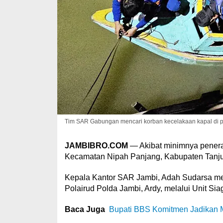
Tim SAR Gabungan mencari korban kecelakaan kapal di pe
JAMBIBRO.COM
— Akibat minimnya peneran
Kecamatan Nipah Panjang, Kabupaten Tanjung
Kepala Kantor SAR Jambi, Adah Sudarsa men
Polairud Polda Jambi, Ardy, melalui Unit S
Baca Juga
Bupati BBS Komitmen Jadikan M