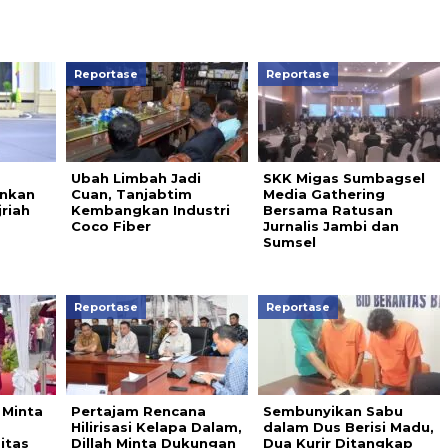
Reportase
Reportase
Ubah Limbah Jadi
SKK Migas Sumbagsel
nkan
Cuan, Tanjabtim
Media Gathering
jriah
Kembangkan Industri
Bersama Ratusan
Coco Fiber
Jurnalis Jambi dan
Sumsel
Reportase
Reportase
 Minta
Pertajam Rencana
Sembunyikan Sabu
Hilirisasi Kelapa Dalam,
dalam Dus Berisi Madu,
itas
Dillah Minta Dukungan
Dua Kurir Ditangkap