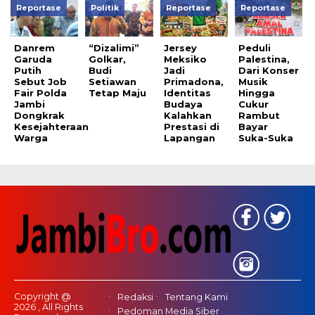
Reportase
Politik
Reportase
Reportase
Danrem
“Dizalimi”
Jersey
Peduli
Garuda
Golkar,
Meksiko
Palestina,
Putih
Budi
Jadi
Dari Konser
Sebut Job
Setiawan
Primadona,
Musik
Fair Polda
Tetap Maju
Identitas
Hingga
Jambi
Budaya
Cukur
Dongkrak
Kalahkan
Rambut
Kesejahteraan
Prestasi di
Bayar
Warga
Lapangan
Suka-Suka
Copyright @
Redaksi
Tentang Kami
2026 , All Rights
Pedoman Media Siber