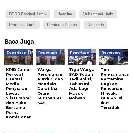
DPRD Provinsi Jambi
Headline
Muhammad Hafiz
Pemprov Jambi
Peraturan Daerah
Ranperda
Baca Juga
Reportase
Reportase
Reportase
Reportase
KPID Jambi
Warga
Tiga Warga
Tim
Perkuat
Perumahan
SAD Sudah
Pengamanan
Literasi
Aurduri dan
Jadi Polisi,
Pertamina
Media
Mendalo
Tahun Ini
Ungkap
Penyiaran
Darat Usir
Ada Lagi
Pencurian
Lewat
Orang
Masuk
Minyak,
Silaturahmi
Suruhan PT
Polwan
Dua Polisi
dan Buka
SAS
Ikut
Bersama
Terciduk
Purna
Komisioner