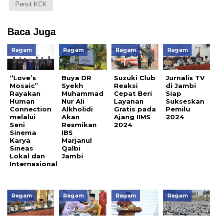
Persit KCK
Baca Juga
Ragam
Ragam
Ragam
Ragam
“Love’s
Buya DR
Suzuki Club
Jurnalis TV
Mosaic”
Syekh
Reaksi
di Jambi
Rayakan
Muhammad
Cepat Beri
Siap
Human
Nur Ali
Layanan
Sukseskan
Connection
Alkholidi
Gratis pada
Pemilu
melalui
Akan
Ajang IIMS
2024
Seni
Resmikan
2024
Sinema
IBS
Karya
Marjanul
Sineas
Qalbi
Lokal dan
Jambi
Internasional
Ragam
Ragam
Ragam
Ragam