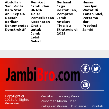
Abdullah
Pemkot
Berhasil
Husaini
Sani Minta
Jambi dan
Jaga
Ibas Ijan
Para Staf
UNAJA
Kestabilan,
Wafat di
Ahli Kepala
Gelar
Pemprov
Tanah Suci,
Daerah
Pemeriksaan
Jambi
Pertama
Berikan
Kesehatan
Angkat
dari
Rekomendasi
Gratis
Tiga Isu
Provinsi
Konstruktif
untuk
Strategis di
Jambi
Jambi
2025
Lebih
Sehat
Copyright @
Redaksi
Tentang Kami
2026 , All Rights
Pedoman Media Siber
Reserved
Kebijakan Privasi
Disclaimer
Kontak