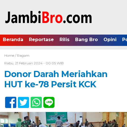
Beranda
Reportase
Rilis
Bang Bro
Opini
P
Home /
Ragam
Rabu, 21 Februari 2024 - 00:05 WIB
Donor Darah Meriahkan
HUT ke-78 Persit KCK