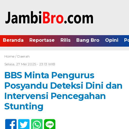
Beranda
Reportase
Rilis
Bang Bro
Opini
P
Home /
Daerah
Selasa, 27 Mei 2025 - 23:13 WIB
BBS Minta Pengurus
Posyandu Deteksi Dini dan
Intervensi Pencegahan
Stunting