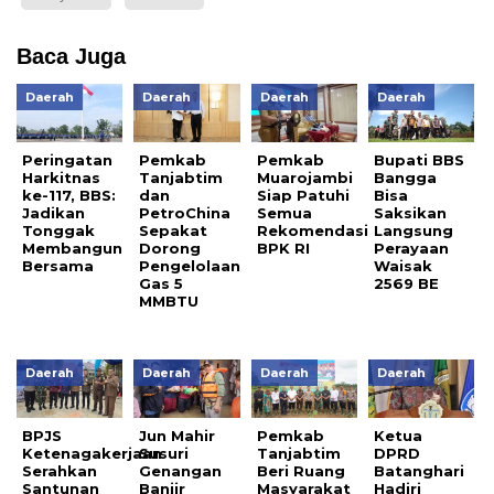
Baca Juga
Daerah
Daerah
Daerah
Daerah
Peringatan
Pemkab
Pemkab
Bupati BBS
Harkitnas
Tanjabtim
Muarojambi
Bangga
ke-117, BBS:
dan
Siap Patuhi
Bisa
Jadikan
PetroChina
Semua
Saksikan
Tonggak
Sepakat
Rekomendasi
Langsung
Membangun
Dorong
BPK RI
Perayaan
Bersama
Pengelolaan
Waisak
Gas 5
2569 BE
MMBTU
Daerah
Daerah
Daerah
Daerah
BPJS
Jun Mahir
Pemkab
Ketua
Ketenagakerjaan
Susuri
Tanjabtim
DPRD
Serahkan
Genangan
Beri Ruang
Batanghari
Santunan
Banjir
Masyarakat
Hadiri