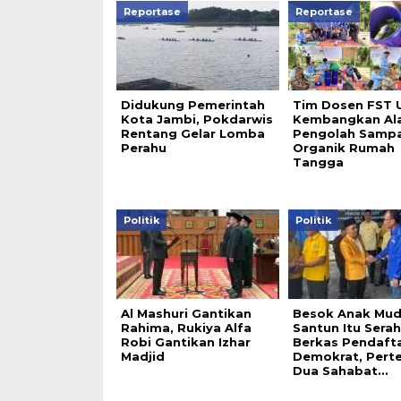
Reportase
Reportase
Didukung Pemerintah
Tim Dosen FST 
Kota Jambi, Pokdarwis
Kembangkan Al
Rentang Gelar Lomba
Pengolah Samp
Perahu
Organik Rumah
Tangga
Politik
Politik
Al Mashuri Gantikan
Besok Anak Mu
Rahima, Rukiya Alfa
Santun Itu Sera
Robi Gantikan Izhar
Berkas Pendafta
Madjid
Demokrat, Pert
Dua Sahabat…