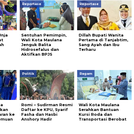
Reportase
Reportase
Unja
Sentuhan Pemimpin,
Dillah Bupati Wanita
at
Wali Kota Maulana
Pertama di Tanjabtim,
ah
Jenguk Balita
Sang Ayah dan Ibu
Hidrosefalus dan
Terharu
Aktifkan BPJS
Politik
Ragam
da
Romi – Sudirman Resmi
Wali Kota Maulana
hkan
Daftar ke KPU, Syarif
Serahkan Bantuan
ran ke
Fasha dan Hasbi
Kursi Roda dan
emuan
Anshory Hadir
Transportasi Berobat