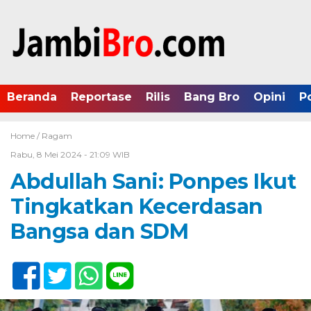
Beranda
Reportase
Rilis
Bang Bro
Opini
P
Home /
Ragam
Rabu, 8 Mei 2024 - 21:09 WIB
Abdullah Sani: Ponpes Ikut
Tingkatkan Kecerdasan
Bangsa dan SDM