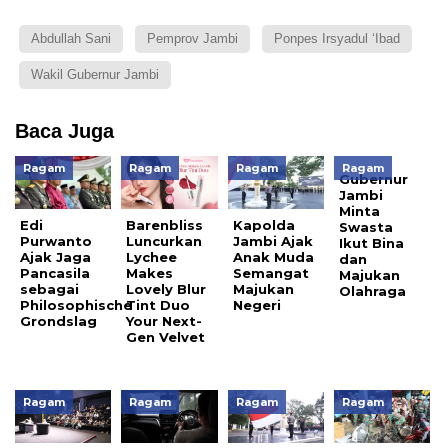
Abdullah Sani
Pemprov Jambi
Ponpes Irsyadul ‘Ibad
Wakil Gubernur Jambi
Baca Juga
Ragam
Ragam
Ragam
Ragam
Gubernur
Jambi
Minta
Edi
Barenbliss
Kapolda
Swasta
Purwanto
Luncurkan
Jambi Ajak
Ikut Bina
Ajak Jaga
Lychee
Anak Muda
dan
Pancasila
Makes
Semangat
Majukan
sebagai
Lovely Blur
Majukan
Olahraga
Philosophische
Tint Duo
Negeri
Grondslag
Your Next-
Gen Velvet
Ragam
Ragam
Ragam
Ragam