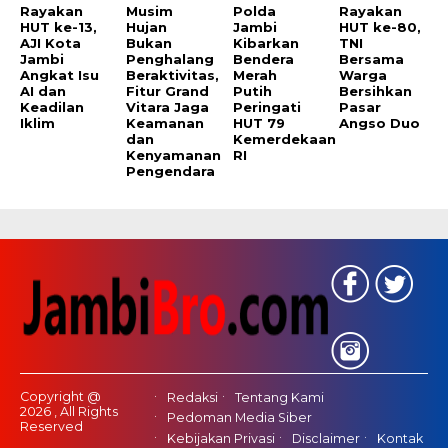
Rayakan
Musim
Polda
Rayakan
HUT ke-13,
Hujan
Jambi
HUT ke-80,
AJI Kota
Bukan
Kibarkan
TNI
Jambi
Penghalang
Bendera
Bersama
Angkat Isu
Beraktivitas,
Merah
Warga
AI dan
Fitur Grand
Putih
Bersihkan
Keadilan
Vitara Jaga
Peringati
Pasar
Iklim
Keamanan
HUT 79
Angso Duo
dan
Kemerdekaan
Kenyamanan
RI
Pengendara
Copyright @
Redaksi
Tentang Kami
2026 , All Rights
Pedoman Media Siber
Reserved
Kebijakan Privasi
Disclaimer
Kontak