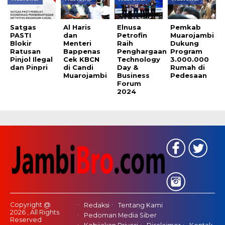
Satgas
Al Haris
Elnusa
Pemkab
PASTI
dan
Petrofin
Muarojambi
Blokir
Menteri
Raih
Dukung
Ratusan
Bappenas
Penghargaan
Program
Pinjol Ilegal
Cek KBCN
Technology
3.000.000
dan Pinpri
di Candi
Day &
Rumah di
Muarojambi
Business
Pedesaan
Forum
2024
Copyright @
Redaksi
Tentang Kami
2026 , All Rights
Pedoman Media Siber
Reserved