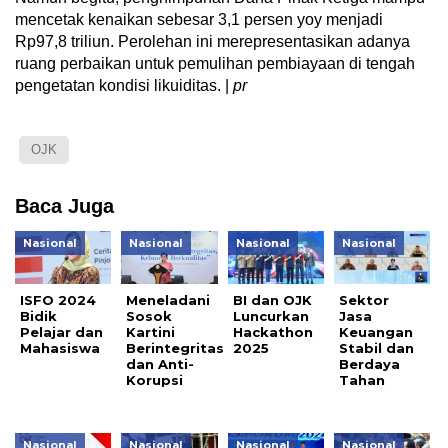
mencetak kenaikan sebesar 3,1 persen yoy menjadi
Rp97,8 triliun. Perolehan ini merepresentasikan adanya
ruang perbaikan untuk pemulihan pembiayaan di tengah
pengetatan kondisi likuiditas. |
pr
OJK
Baca Juga
Nasional
Nasional
Nasional
Nasional
ISFO 2024
Meneladani
BI dan OJK
Sektor
Bidik
Sosok
Luncurkan
Jasa
Pelajar dan
Kartini
Hackathon
Keuangan
Mahasiswa
Berintegritas
2025
Stabil dan
dan Anti-
Berdaya
Korupsi
Tahan
Nasional
Nasional
Nasional
Nasional