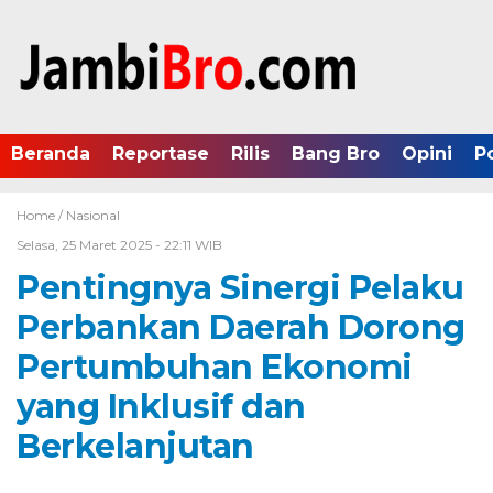
Beranda
Reportase
Rilis
Bang Bro
Opini
P
Home /
Nasional
Selasa, 25 Maret 2025 - 22:11 WIB
Pentingnya Sinergi Pelaku
Perbankan Daerah Dorong
Pertumbuhan Ekonomi
yang Inklusif dan
Berkelanjutan